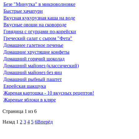
Безе "Минутка" в микроволновке
Быстрые хачапури
Вкусная кукурузная каша на воде
Вкусные овощи на сковороде
Говядина с огурцами по-корейски
Греческий салат с сыром "Фета"
Домашнее галетное печенье
Домашние хрустящие конфеты
Домашний горячий шоколад
Домашний майонез (классический)
Домашний майонез без яиц
Домашний рыбный паштет
Еврейская шакшука
Жареная картошка - 10 вкусных рецептов!
Жареные яблоки в кляре
Страница 1 из 6
Назад
1
2
3
4
5
6
Вперёд