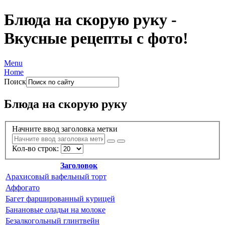
Блюда на скорую руку -
Вкусные рецепты с фото!
Menu
Home
Поиск
Блюда на скорую руку
Начните ввод заголовка метки
Кол-во строк:
Заголовок
Арахисовый вафельный торт
Аффогато
Багет фаршированный курицей
Банановые оладьи на молоке
Безалкогольный глинтвейн