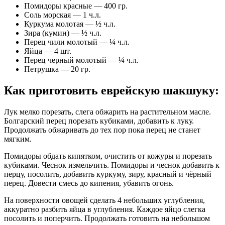
Помидоры красные — 400 гр.
Соль морская — 1 ч.л.
Куркума молотая — ½ ч.л.
Зира (кумин) — ½ ч.л.
Перец чили молотый — ¼ ч.л.
Яйца — 4 шт.
Перец черный молотый — ¼ ч.л.
Петрушка — 20 гр.
Как приготовить еврейскую шакшуку
:
Лук мелко порезать, слега обжарить на растительном масле.
Болгарский перец порезать кубиками, добавить к луку.
Продолжать обжаривать до тех пор пока перец не станет
мягким.
Помидоры обдать кипятком, очистить от кожуры и порезать
кубиками. Чеснок измельчить. Помидоры и чеснок добавить к
перцу, посолить, добавить куркуму, зиру, красный и чёрный
перец. Довести смесь до кипения, убавить огонь.
На поверхности овощей сделать 4 небольших углубления,
аккуратно разбить яйца в углубления. Каждое яйцо слегка
посолить и поперчить. Продолжать готовить на небольшом