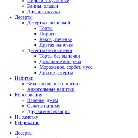
Пироги закусочные
Блины, оладьи
Другие закуски
Десерты
Десерты с выпечкой
Торты
Пироги
Кексы, печенье
Другая выпечка
Десерты без выпечки
Торты без выпечки
Домашние конфеты
Мороженое, сорбет, мусс
Другие десерты
Напитки
Безалкогольные напитки
Алкогольные напитки
Консервация
Варенье, джем
Салаты на зиму
Другая консервация
На заметку!
Рубрикатор
Десерты