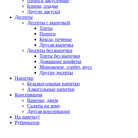
Пироги закусочные
Блины, оладьи
Другие закуски
Десерты
Десерты с выпечкой
Торты
Пироги
Кексы, печенье
Другая выпечка
Десерты без выпечки
Торты без выпечки
Домашние конфеты
Мороженое, сорбет, мусс
Другие десерты
Напитки
Безалкогольные напитки
Алкогольные напитки
Консервация
Варенье, джем
Салаты на зиму
Другая консервация
На заметку!
Рубрикатор