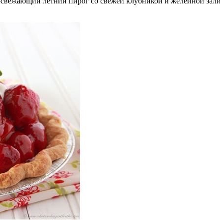
свежающий летний пирог со свежей клубникой и желейной залив