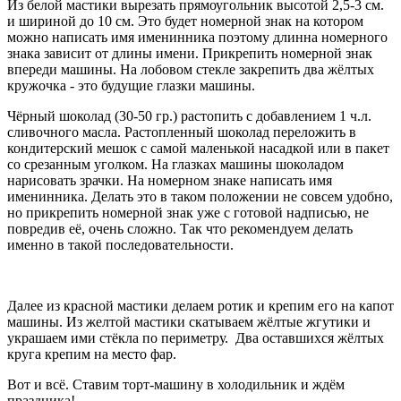
Из белой мастики вырезать прямоугольник высотой 2,5-3 см.
и шириной до 10 см. Это будет номерной знак на котором
можно написать имя именинника поэтому длинна номерного
знака зависит от длины имени. Прикрепить номерной знак
впереди машины. На лобовом стекле закрепить два жёлтых
кружочка - это будущие глазки машины.
Чёрный шоколад (30-50 гр.) растопить с добавлением 1 ч.л.
сливочного масла. Растопленный шоколад переложить в
кондитерский мешок с самой маленькой насадкой или в пакет
со срезанным уголком. На глазках машины шоколадом
нарисовать зрачки. На номерном знаке написать имя
именинника. Делать это в таком положении не совсем удобно,
но прикрепить номерной знак уже с готовой надписью, не
повредив её, очень сложно. Так что рекомендуем делать
именно в такой последовательности.
Далее из красной мастики делаем ротик и крепим его на капот
машины. Из желтой мастики скатываем жёлтые жгутики и
украшаем ими стёкла по периметру. Два оставшихся жёлтых
круга крепим на место фар.
Вот и всё. Ставим торт-машину в холодильник и ждём
праздника!