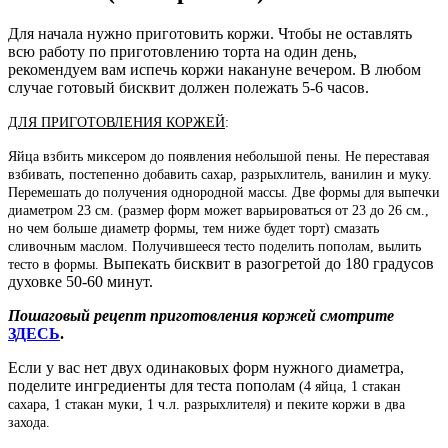
Для начала нужно приготовить коржи. Чтобы не оставлять
всю работу по приготовлению торта на один день,
рекомендуем вам испечь коржи накануне вечером. В любом
случае готовый бисквит должен полежать 5-6 часов.
ДЛЯ ПРИГОТОВЛЕНИЯ КОРЖЕЙ
:
Яйца взбить миксером до появления небольшой пены.
Не переставая
взбивать, постепенно добавить сахар, разрыхлитель, ванилин и муку.
Перемешать до получения однородной массы. Две ф
ормы для выпечки
диаметром 23 см. (размер форм может варьироваться от 23 до 26 см.,
но чем больше диаметр формы, тем ниже будет торт) смазать
сливочным маслом. Получившееся тесто поделить пополам, вылить
Выпекать бисквит в разогретой до 180 градусов
тесто в формы.
духовке 50-60 минут.
Пошаговый рецепт приготовления коржей смотрите
ЗДЕСЬ
.
Если у вас нет двух одинаковых форм нужного диаметра,
поделите ингредиенты для теста пополам
(4 яйца, 1 стакан
сахара, 1 стакан муки, 1 ч.л. разрыхлителя)
и пеките коржи в два
захода.