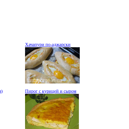
Хачапури по-аджарски
я)
Пирог с курицей и сыром