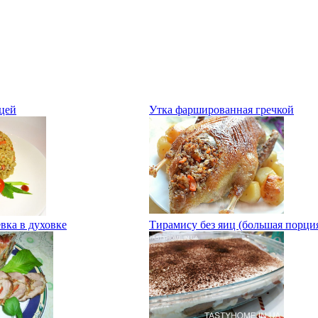
цей
Утка фаршированная гречкой
ёвка в духовке
Тирамису без яиц (большая порци