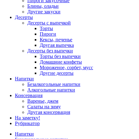
Пироги закусочные
Блины, оладьи
Другие закуски
Десерты
Десерты с выпечкой
Торты
Пироги
Кексы, печенье
Другая выпечка
Десерты без выпечки
Торты без выпечки
Домашние конфеты
Мороженое, сорбет, мусс
Другие десерты
Напитки
Безалкогольные напитки
Алкогольные напитки
Консервация
Варенье, джем
Салаты на зиму
Другая консервация
На заметку!
Рубрикатор
Напитки