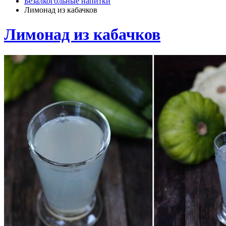
Безалкогольные напитки
Лимонад из кабачков
Лимонад из кабачков