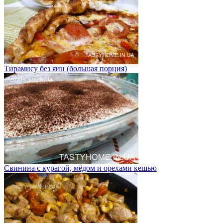
Тирамису без яиц (большая порция)
Свинина с курагой, мёдом и орехами кешью