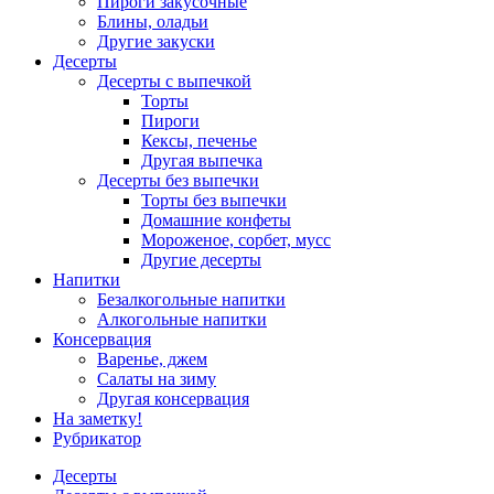
Пироги закусочные
Блины, оладьи
Другие закуски
Десерты
Десерты с выпечкой
Торты
Пироги
Кексы, печенье
Другая выпечка
Десерты без выпечки
Торты без выпечки
Домашние конфеты
Мороженое, сорбет, мусс
Другие десерты
Напитки
Безалкогольные напитки
Алкогольные напитки
Консервация
Варенье, джем
Салаты на зиму
Другая консервация
На заметку!
Рубрикатор
Десерты