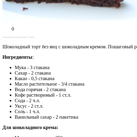
0
Социальные кнопки для Joomla
Шоколадный торт без яиц с шоколадным кремом. Пошаговый ре
Ингредиенты
:
Мука - 3 стакана
Сахар - 2 стакана
Какао - 0,5 стакана
Масло растительное - 3/4 стакана
Вода горячая - 2 стакана
Кофе растворимый - 1 ст.л.
Сода - 2 ч.л.
Уксус - 2 ст.л.
Соль - 1 ч.л.
Ванильный сахар - 2 пакетика
Для шоколадного крема: