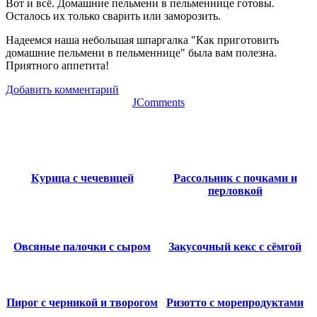
Вот и всё. Домашние пельмени в пельменнице готовы.
Осталось их только сварить или заморозить.
Надеемся наша небольшая шпаргалка "Как приготовить
домашние пельмени в пельменнице" была вам полезна.
Приятного аппетита!
Добавить комментарий
JComments
Курица с чечевицей
Рассольник с почками и
перловкой
Овсяные палочки с сыром
Закусочный кекс с сёмгой
Пирог с черникой и творогом
Ризотто с морепродуктами