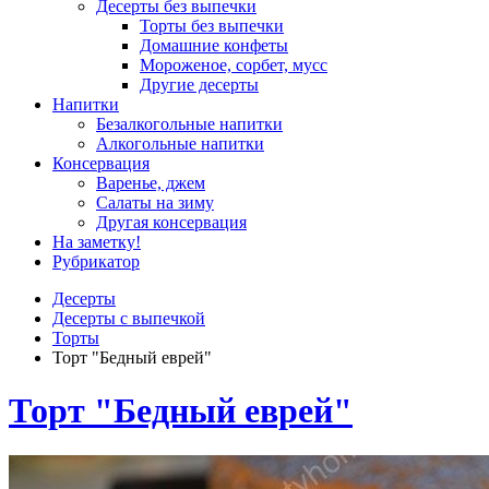
Десерты без выпечки
Торты без выпечки
Домашние конфеты
Мороженое, сорбет, мусс
Другие десерты
Напитки
Безалкогольные напитки
Алкогольные напитки
Консервация
Варенье, джем
Салаты на зиму
Другая консервация
На заметку!
Рубрикатор
Десерты
Десерты с выпечкой
Торты
Торт "Бедный еврей"
Торт "Бедный еврей"