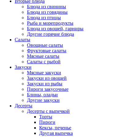
Вторые блюда
Блюда из свинины
Блюда из говядины
Блюда из птицы
Рыба и морепродукты
Блюда из овощей, гарниры
Другие горячие блюда
Салаты
Овощные салаты
Фруктовые салаты
Мясные салаты
Салаты с рыбой
Закуски
Мясные закуски
Закуски из овощей
Закуски из рыбы
Пироги закусочные
Блины, оладьи
Другие закуски
Десерты
Десерты с выпечкой
Торты
Пироги
Кексы, печенье
Другая выпечка