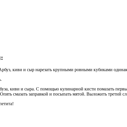
ы
:
 Арбуз, киви и сыр нарезать крупными ровными кубиками одинак
.
уза, киви и сыра. С помощью кулинарной кисти помазать первый
Опять смазать заправкой и посыпать мятой. Выложить третий сл
петита!