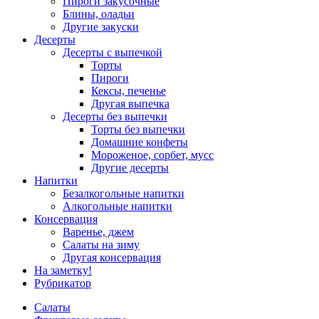
Пироги закусочные
Блины, оладьи
Другие закуски
Десерты
Десерты с выпечкой
Торты
Пироги
Кексы, печенье
Другая выпечка
Десерты без выпечки
Торты без выпечки
Домашние конфеты
Мороженое, сорбет, мусс
Другие десерты
Напитки
Безалкогольные напитки
Алкогольные напитки
Консервация
Варенье, джем
Салаты на зиму
Другая консервация
На заметку!
Рубрикатор
Салаты