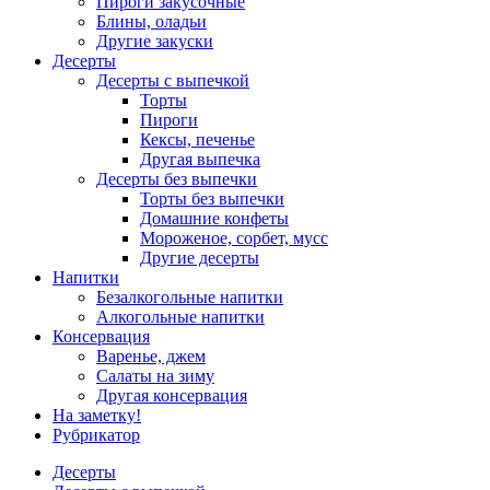
Пироги закусочные
Блины, оладьи
Другие закуски
Десерты
Десерты с выпечкой
Торты
Пироги
Кексы, печенье
Другая выпечка
Десерты без выпечки
Торты без выпечки
Домашние конфеты
Мороженое, сорбет, мусс
Другие десерты
Напитки
Безалкогольные напитки
Алкогольные напитки
Консервация
Варенье, джем
Салаты на зиму
Другая консервация
На заметку!
Рубрикатор
Десерты