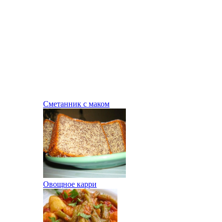
Сметанник с маком
Овощное карри