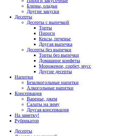
Пироги закусочные
Блины, оладьи
Другие закуски
Десерты
Десерты с выпечкой
Торты
Пироги
Кексы, печенье
Другая выпечка
Десерты без выпечки
Торты без выпечки
Домашние конфеты
Мороженое, сорбет, мусс
Другие десерты
Напитки
Безалкогольные напитки
Алкогольные напитки
Консервация
Варенье, джем
Салаты на зиму
Другая консервация
На заметку!
Рубрикатор
Десерты