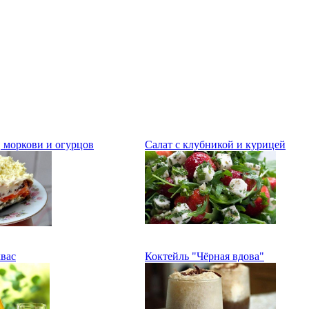
, моркови и огурцов
Салат с клубникой и курицей
вас
Коктейль "Чёрная вдова"