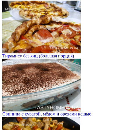
Тирамису без яиц (большая порция)
Свинина с курагой, мёдом и орехами кешью