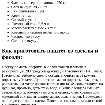
Фасоль консервированная - 250 гр.
Свекла крупная - 1 шт.
Лук репчатый - 1 шт.
Хрен - 3 ч.л.
Соевый соус - 2 ст.л.
Лимонный сок - 0,5 ч.л.
Масло растительное - 3 ст.л.
Красный и чёрный перец - по вкусу
Чеснок - по вкусу
Соль - по вкусу
Как приготовить паштет из свеклы и
фасоли
:
Свеклу помыть, обернуть в 2 слоя фольги и запечь в
разогретой до 200 градусов духовке до готовности (1-1,5 часа).
Готовую запечённую свеклу остудить, очистить от кожуры,
порезать кубиками. Лук и чеснок мелко порезать, обжарить на
растительном масле до золотистого цвета. Фасоль откинуть на
дуршлаг, промыть, дать стечь воде. В чаше блендера смешать
свеклу, фасоль, обжаренный лук и чеснок, хрен, соевый соус,
лимонный сок, растительное масло, соль и перец. Перемолоть
овощи до состояния пасты. Паштет из свеклы и фасоли готов!
Приятного аппетита!