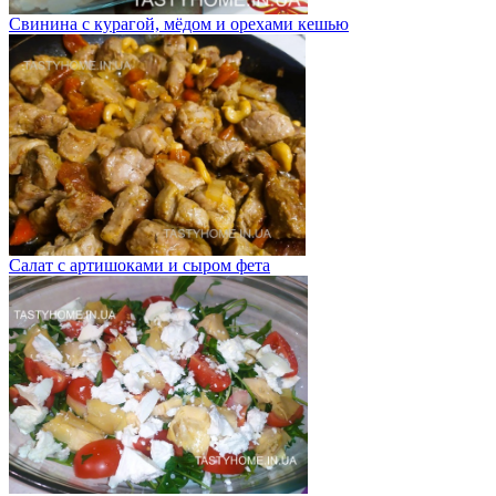
Свинина с курагой, мёдом и орехами кешью
Салат с артишоками и сыром фета