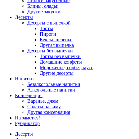
Пироги закусочные
Блины, оладьи
Другие закуски
Десерты
Десерты с выпечкой
Торты
Пироги
Кексы, печенье
Другая выпечка
Десерты без выпечки
Торты без выпечки
Домашние конфеты
Мороженое, сорбет, мусс
Другие десерты
Напитки
Безалкогольные напитки
Алкогольные напитки
Консервация
Варенье, джем
Салаты на зиму
Другая консервация
На заметку!
Рубрикатор
Десерты