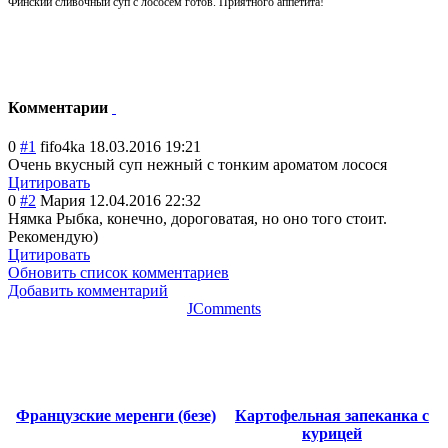
Финский сливочный суп с лососем готов. Приятного аппетита!
Комментарии
0
#1
fifo4ka
18.03.2016 19:21
Очень вкусный суп нежный с тонким ароматом лосося
Цитировать
0
#2
Мария
12.04.2016 22:32
Нямка
Рыбка, конечно, дороговатая, но оно того стоит.
Рекомендую)
Цитировать
Обновить список комментариев
Добавить комментарий
JComments
Французские меренги (безе)
Картофельная запеканка с
курицей