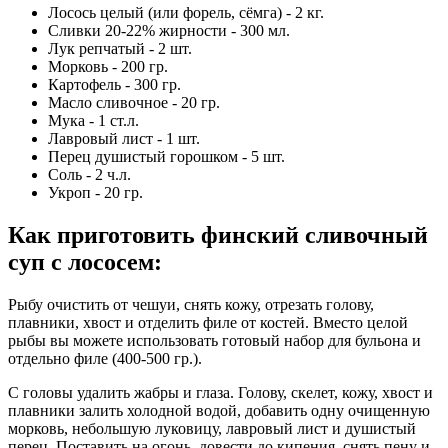
Лосось целый (или форель, сёмга) - 2 кг.
Сливки 20-22% жирности - 300 мл.
Лук репчатый - 2 шт.
Морковь - 200 гр.
Картофель - 300 гр.
Масло сливочное - 20 гр.
Мука - 1 ст.л.
Лавровый лист - 1 шт.
Перец душистый горошком - 5 шт.
Соль - 2 ч.л.
Укроп - 20 гр.
Как приготовить финский сливочный
суп с лососем
:
Рыбу очистить от чешуи, снять кожу, отрезать голову,
плавники, хвост и отделить филе от костей. Вместо целой
рыбы вы можете использовать готовый набор для бульона и
отдельно филе (400-500 гр.).
С головы удалить жабры и глаза. Голову, скелет, кожу, хвост и
плавники залить холодной водой, добавить одну очищенную
морковь, небольшую луковицу, лавровый лист и душистый
перец. Поставить на огонь, довести до кипения, снять пену и