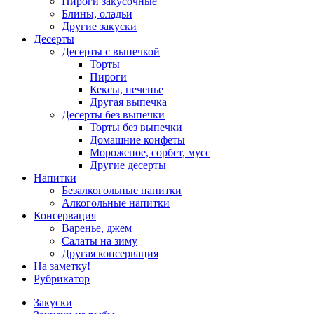
Пироги закусочные
Блины, оладьи
Другие закуски
Десерты
Десерты с выпечкой
Торты
Пироги
Кексы, печенье
Другая выпечка
Десерты без выпечки
Торты без выпечки
Домашние конфеты
Мороженое, сорбет, мусс
Другие десерты
Напитки
Безалкогольные напитки
Алкогольные напитки
Консервация
Варенье, джем
Салаты на зиму
Другая консервация
На заметку!
Рубрикатор
Закуски