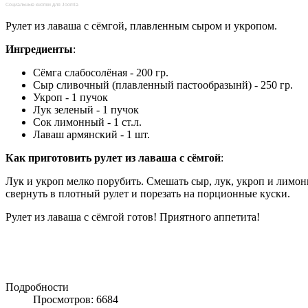
Социальные кнопки для Joomla
Рулет из лаваша с сёмгой, плавленным сыром и укропом.
Ингредиенты
:
Сёмга слабосолёная - 200 гр.
Сыр сливочный (плавленный пастообразынй) - 250 гр.
Укроп - 1 пучок
Лук зеленый - 1 пучок
Сок лимонный - 1 ст.л.
Лаваш армянский - 1 шт.
Как приготовить рулет из лаваша с сёмгой
:
Лук и укроп мелко порубить. Смешать сыр, лук, укроп и лимо
свернуть в плотный рулет и порезать на порционные куски.
Рулет из лаваша с сёмгой готов! Приятного аппетита!
Подробности
Просмотров: 6684