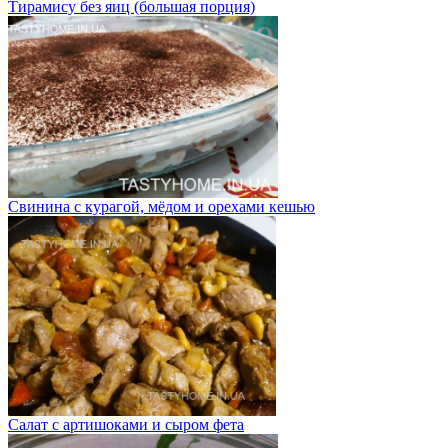
Тирамису без яиц (большая порция)
Свинина с курагой, мёдом и орехами кешью
Салат с артишоками и сыром фета