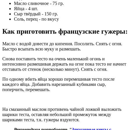
Масло сливочное - 75 гр.
Яйца - 4 шт.
Сыр твёрдый - 150 гр.
Соль, перец - по вкусу
Как приготовить французские гужеры
:
Масло с водой довести до кипения. Посолить. Снять с огня.
Быстро всыпать всю муку и размешать.
Снова поставить тесто на очень маленький огонь и
интенсивно размешивая держать на огне пока тесто не начнет
отставать от стенок (несколько минут). Снять с огня.
По одному вбить яйца хорошо перемешивая тесто после
каждого яйца. Добавить нарезанный кубиками сыр,
поперчить, перемешать.
На смазанный маслом противень чайной ложкой выложить
шарики теста, оставляя небольшой промежуток между
шариками теста, т.к. гужеры вздуются.
Рекомендуем попробовать "
Закусочные кексы с