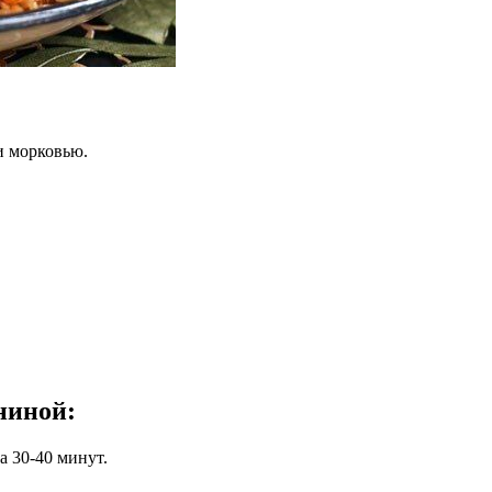
и морковью.
аниной
:
а 30-40 минут.