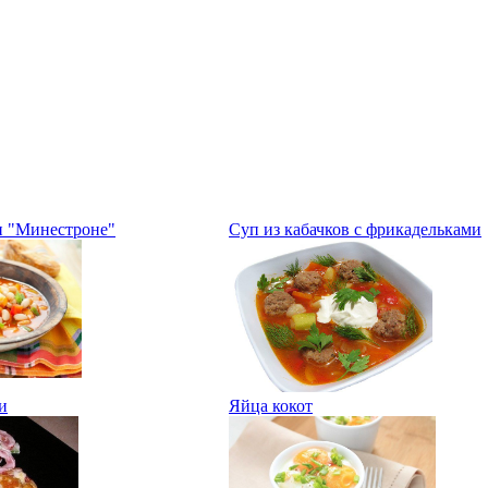
п "Минестроне"
Суп из кабачков с фрикадельками
и
Яйца кокот