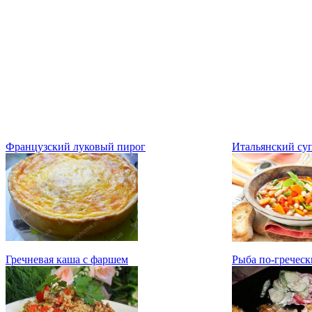
Французский луковый пирог
Итальянский су
Гречневая каша с фаршем
Рыба по-греческ