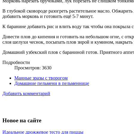
Морковь нарезать бручоками, лук порезать не слишком тонки
В глубокой сковороде разогреть растительное масло. Обжарить
добавить морковь и готовить ещё 5-7 минут.
К баранине добавить рис и влить воду так чтобы она покрыла с
Довести плов до кипения и готовить на небольшом огне, с отк
слоя шелухи чеснок, посыпать плов зирой и кумином, накрыть
Домашний узбекский плов с бараниной готов. Приятного аппе
Подробности
Просмотров: 3630
Манные зразы с творогом
Домашние пельмени в пельменнице
Добавить комментарий
Новое на сайте
Идеальное дрожжевое тесто для пиццы