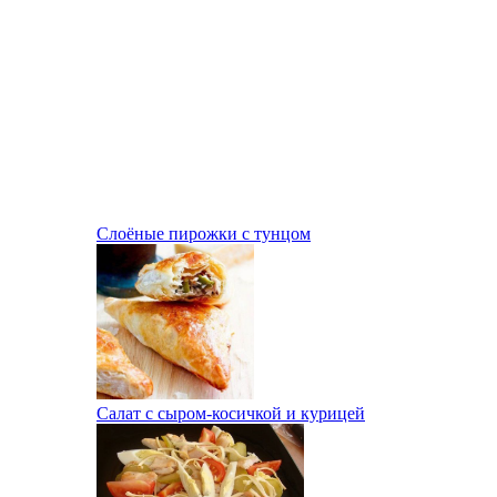
Слоёные пирожки с тунцом
Салат с сыром-косичкой и курицей