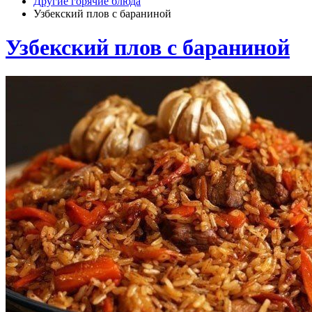
Другие горячие блюда
Узбекский плов с бараниной
Узбекский плов с бараниной