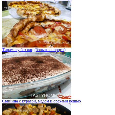
Тирамису без яиц (большая порция)
Свинина с курагой, мёдом и орехами кешью