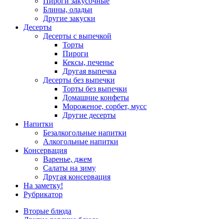
Пироги закусочные
Блины, оладьи
Другие закуски
Десерты
Десерты с выпечкой
Торты
Пироги
Кексы, печенье
Другая выпечка
Десерты без выпечки
Торты без выпечки
Домашние конфеты
Мороженое, сорбет, мусс
Другие десерты
Напитки
Безалкогольные напитки
Алкогольные напитки
Консервация
Варенье, джем
Салаты на зиму
Другая консервация
На заметку!
Рубрикатор
Вторые блюда