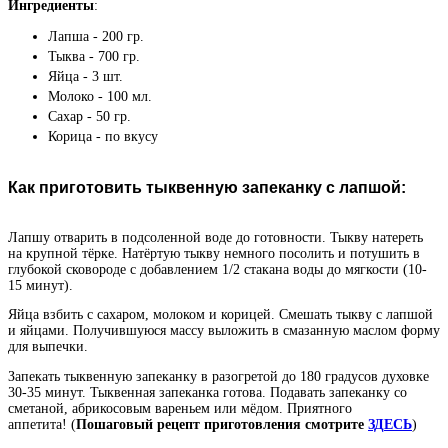
Ингредиенты
:
Лапша - 200 гр.
Тыква - 700 гр.
Яйца - 3 шт.
Молоко - 100 мл.
Сахар - 50 гр.
Корица - по вкусу
Как приготовить тыквенную запеканку с лапшой:
Лапшу отварить в подсоленной воде до готовности. Тыкву натереть
на крупной тёрке. Натёртую тыкву немного посолить и потушить в
глубокой сковороде с добавлением 1/2 стакана воды до мягкости (10-
15 минут).
Яйца взбить с сахаром, молоком и корицей. Смешать тыкву с лапшой
и яйцами. Получившуюся массу выложить в смазанную маслом форму
для выпечки.
Запекать тыквенную запеканку в разогретой до 180 градусов духовке
30-35 минут. Тыквенная запеканка готова. Подавать запеканку со
сметаной, абрикосовым вареньем или мёдом. Приятного
аппетита!
(
Пошаговый рецепт приготовления смотрите
ЗДЕСЬ
)