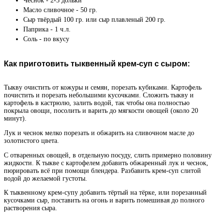
Чеснок - 2-3 дольки
Масло сливочное - 50 гр.
Сыр твёрдый 100 гр. или сыр плавленый 200 гр.
Паприка - 1 ч.л.
Соль - по вкусу
Как приготовить тыквенный крем-суп с сыром:
Тыкву очистить от кожуры и семян, порезать кубиками. Картофель
почистить и порезать небольшими кусочками. Сложить тыкву и
картофель в кастрюлю, залить водой, так чтобы она полностью
покрыла овощи, посолить и варить до мягкости овощей (около 20
минут).
Лук и чеснок мелко порезать и обжарить на сливочном масле до
золотистого цвета.
С отваренных овощей, в отдельную посуду, слить примерно половину
жидкости. К тыкве с картофелем добавить обжаренный лук и чеснок,
пюрировать всё при помощи блендера. Разбавить крем-суп слитой
водой до желаемой густоты.
К тыквенному крем-супу добавить тёртый на тёрке, или порезанный
кусочками сыр, поставить на огонь и варить помешивая до полного
растворения сыра.