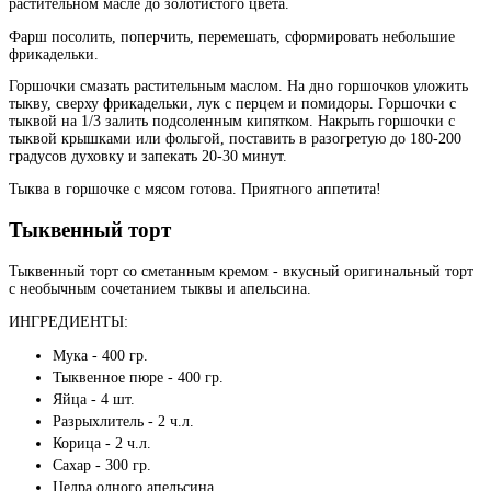
растительном масле до золотистого цвета.
Фарш посолить, поперчить, перемешать, сформировать небольшие
фрикадельки.
Горшочки смазать растительным маслом. На дно горшочков уложить
тыкву, сверху фрикадельки, лук с перцем и помидоры. Горшочки с
тыквой на 1/3 залить подсоленным кипятком. Накрыть горшочки с
тыквой крышками или фольгой, поставить в разогретую до 180-200
градусов духовку и запекать 20-30 минут.
Тыква в горшочке с мясом готова. Приятного аппетита!
Тыквенный торт
Тыквенный торт со сметанным кремом - вкусный оригинальный торт
с необычным сочетанием тыквы и апельсина.
ИНГРЕДИЕНТЫ:
Мука - 400 гр.
Тыквенное пюре - 400 гр.
Яйца - 4 шт.
Разрыхлитель - 2 ч.л.
Корица - 2 ч.л.
Сахар - 300 гр.
Цедра одного апельсина