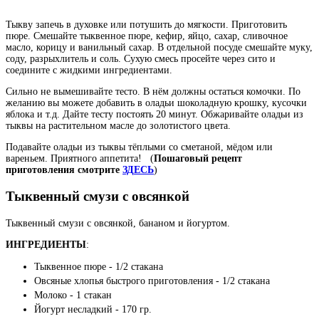
Тыкву запечь в духовке или потушить до мягкости. Приготовить
пюре. Смешайте тыквенное пюре, кефир, яйцо, сахар, сливочное
масло, корицу и ванильный сахар. В отдельной посуде смешайте муку,
соду, разрыхлитель и соль. Сухую смесь просейте через сито и
соедините с жидкими ингредиентами.
Сильно не вымешивайте тесто. В нём должны остаться комочки. По
желанию вы можете добавить в оладьи шоколадную крошку, кусочки
яблока и т.д. Дайте тесту постоять 20 минут. Обжаривайте оладьи из
тыквы на растительном масле до золотистого цвета.
Подавайте оладьи из тыквы тёплыми со сметаной, мёдом или
вареньем. Приятного аппетита!
(
Пошаговый рецепт
приготовления смотрите
ЗДЕСЬ
)
Тыквенный смузи с овсянкой
Тыквенный смузи с овсянкой, бананом и йогуртом.
ИНГРЕДИЕНТЫ
:
Тыквенное пюре - 1/2 стакана
Овсяные хлопья быстрого приготовления - 1/2 стакана
Молоко - 1 стакан
Йогурт несладкий - 170 гр.