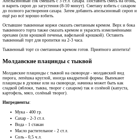
Апельсиновый сок смешать с 3 ст.л. сахара. Поставить смесь на огонь,
и варить сироп до загустения (8-10 минут). Сметану взбить с сахаром
до полного растворения сахара. Затем добавить апельсиновый сироп и
ещё раз всё хорошо взбить.
Остывшие тыквенные коржи смазать сметанным кремом. Верх и бока
тыквенного торта также смазать кремом и украсить измельчёнными
орехами (или крошкой печенья, вафельной крошкой). Оставить
тыквенный торт для пропитки на 2-3 часа.
Тыквенный торт со сметанным кремом готов. Приятного аппетита!
Молдавские плацинды с тыквой
Молдавские плацинды с тыквой на сковороде - молдавский вид
пирога, лепёшка круглой, иногда квадратной формы. Выпекают
плацинды в духовке или на сковороде, начинка может быть как
сладкой (яблоки, тыква, творог с сахаром) так и солёной (капуста,
картофель, мясо, солёный творог).
Ингредиенты
:
Мука - 400 гр.
Сахар - 2-3 ст.л.
Вода - 1 стакан
Масло растительное - 2 ст.л.
Соль - 0,5 ч.л.