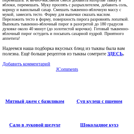
перемешать. К яично-масляной смеси добавить натёртые тыкву и
яблоки, перемешать. Муку просеять с разрыхлителем, добавить соль,
корицу и ванильный сахар. Смешать тыквенно-яблочную массу с
мукой, замесить тесто. Форму для выпечки смазать маслом.
Переложить тесто в форму, поверхность пирога разровнять лопаткой.
Выпекать тыквенно-яблочный пирог в разогретой до 180 градусов
духовке около 40 минут (до золотистой корочки). Готовый тыквенно-
яблочный пирог остудить и посыпать сахарной пудрой. Приятного
аппетита!
Надеемся наша подборка вкусных блюд из тыквы была вам
полезна. Ещё больше рецептов из тыквы сомтрите
ЗДЕСЬ
.
Добавить комментарий
JComments
Мятный джем с базиликом
Суп кулеш с пшеном
Сало в луковой шелухе
Шоколадное кухэ