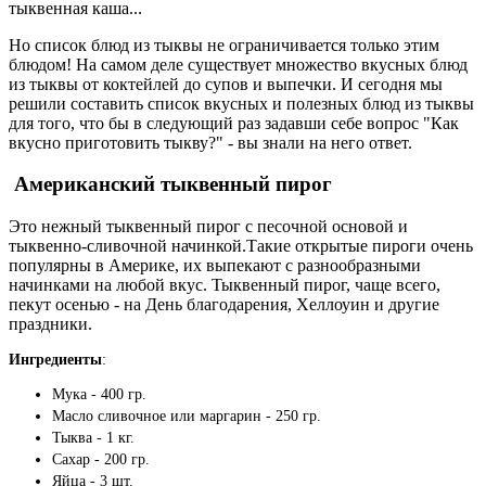
тыквенная каша...
Но список блюд из тыквы не ограничивается только этим
блюдом! На самом деле существует множество вкусных блюд
из тыквы от коктейлей до супов и выпечки. И сегодня мы
решили составить список вкусных и полезных блюд из тыквы
для того, что бы в следующий раз задавши себе вопрос "Как
вкусно приготовить тыкву?" - вы знали на него ответ.
Американский тыквенный пирог
Это нежный тыквенный пирог с песочной основой и
тыквенно-сливочной начинкой.Такие открытые пироги очень
популярны в Америке, их выпекают с разнообразными
начинками на любой вкус. Тыквенный пирог, чаще всего,
пекут осенью - на День благодарения, Хеллоуин и другие
праздники.
Ингредиенты
:
Мука - 400 гр.
Масло сливочное или маргарин - 250 гр.
Тыква - 1 кг.
Сахар - 200 гр.
Яйца - 3 шт.