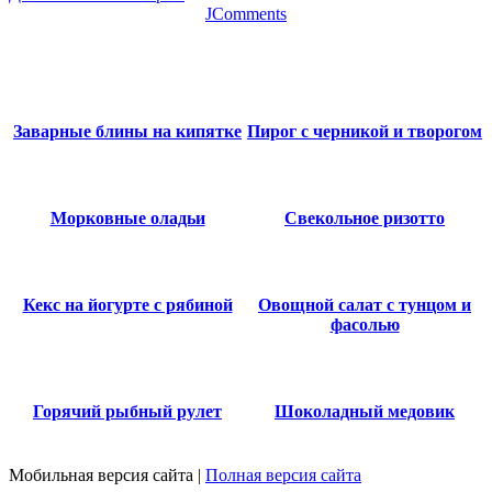
JComments
Заварные блины на кипятке
Пирог с черникой и творогом
Морковные оладьи
Свекольное ризотто
Кекс на йогурте с рябиной
Овощной салат с тунцом и
фасолью
Горячий рыбный рулет
Шоколадный медовик
Мобильная версия сайта
|
Полная версия сайта