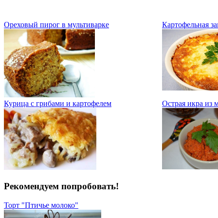
Ореховый пирог в мультиварке
Картофельная за
Курица с грибами и картофелем
Острая икра из 
Рекомендуем попробовать!
Торт "Птичье молоко"