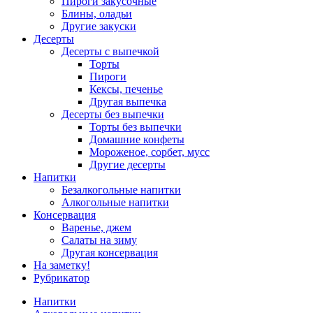
Пироги закусочные
Блины, оладьи
Другие закуски
Десерты
Десерты с выпечкой
Торты
Пироги
Кексы, печенье
Другая выпечка
Десерты без выпечки
Торты без выпечки
Домашние конфеты
Мороженое, сорбет, мусс
Другие десерты
Напитки
Безалкогольные напитки
Алкогольные напитки
Консервация
Варенье, джем
Салаты на зиму
Другая консервация
На заметку!
Рубрикатор
Напитки