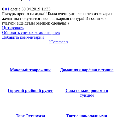
0
#1
елена
30.04.2019 11:33
Глазурь просто находка!! Была очень удивлена что из сахара и
желатина получается такая шикарная глазурь! Из остатков
глазури ещё детям безешек сделала)))
Цитировать
Обновить список комментариев
Добавить комментарий
JComments
Маковый творожник
Домашняя варёная ветчина
Горячий рыбный рулет
Салат с макаронами и
тунцом
Торт Эстерхази
Торт с шоколадными