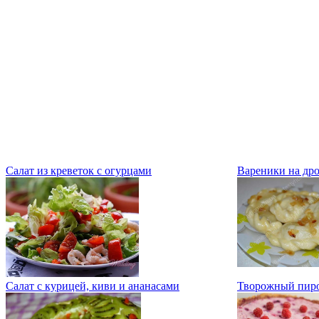
Салат из креветок с огурцами
Вареники на др
Салат с курицей, киви и ананасами
Творожный пиро