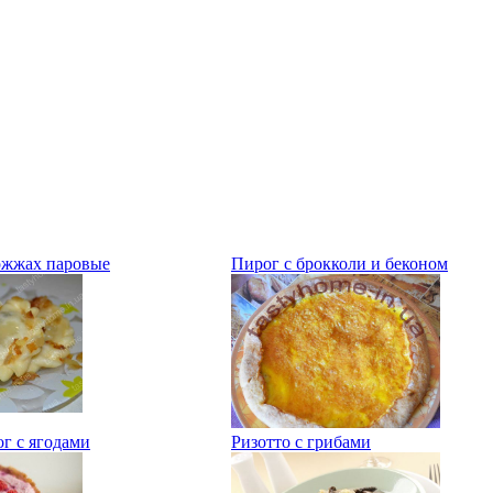
ожжах паровые
Пирог с брокколи и беконом
г с ягодами
Ризотто с грибами