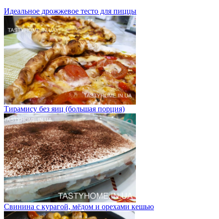
Идеальное дрожжевое тесто для пиццы
Тирамису без яиц (большая порция)
Свинина с курагой, мёдом и орехами кешью