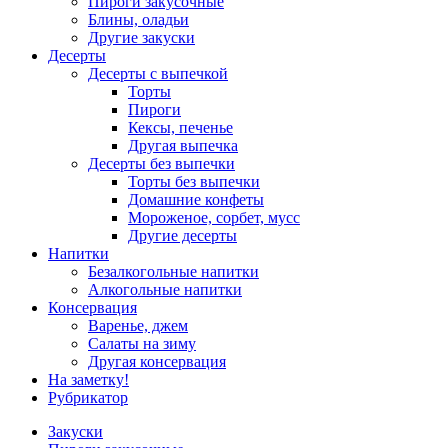
Пироги закусочные
Блины, оладьи
Другие закуски
Десерты
Десерты с выпечкой
Торты
Пироги
Кексы, печенье
Другая выпечка
Десерты без выпечки
Торты без выпечки
Домашние конфеты
Мороженое, сорбет, мусс
Другие десерты
Напитки
Безалкогольные напитки
Алкогольные напитки
Консервация
Варенье, джем
Салаты на зиму
Другая консервация
На заметку!
Рубрикатор
Закуски