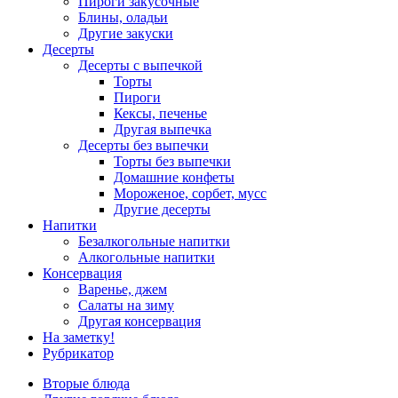
Пироги закусочные
Блины, оладьи
Другие закуски
Десерты
Десерты с выпечкой
Торты
Пироги
Кексы, печенье
Другая выпечка
Десерты без выпечки
Торты без выпечки
Домашние конфеты
Мороженое, сорбет, мусс
Другие десерты
Напитки
Безалкогольные напитки
Алкогольные напитки
Консервация
Варенье, джем
Салаты на зиму
Другая консервация
На заметку!
Рубрикатор
Вторые блюда