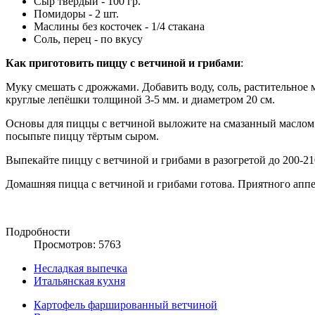
Сыр твёрдый - 100 гр.
Помидоры - 2 шт.
Маслины без косточек - 1/4 стакана
Соль, перец - по вкусу
Как приготовить пиццу с ветчиной и грибами
:
Муку смешать с дрожжами. Добавить воду, соль, растительное ма
круглые лепёшки толщиной 3-5 мм. и диаметром 20 см.
Основы для пиццы с ветчиной выложите на смазанный маслом 
посыпьте пиццу тёртым сыром.
Выпекайте пиццу с ветчиной и грибами в разогретой до 200-21
Домашняя пицца с ветчиной и грибами готова. Приятного аппе
Подробности
Просмотров: 5763
Несладкая выпечка
Итальянская кухня
Картофель фаршированный ветчиной