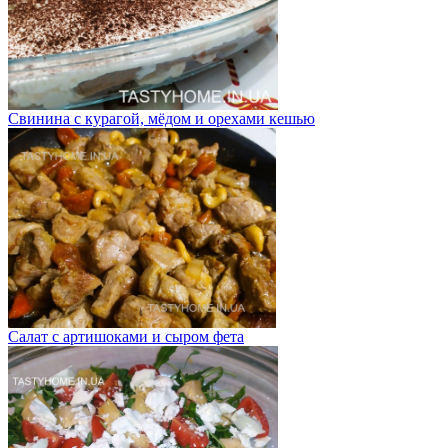
Свинина с курагой, мёдом и орехами кешью
Салат с артишоками и сыром фета