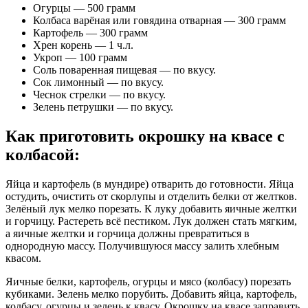
Огурцы — 500 грамм
Колбаса варёная или говядина отварная — 300 грамм
Картофель — 300 грамм
Хрен корень — 1 ч.л.
Укроп — 100 грамм
Соль поваренная пищевая — по вкусу.
Сок лимонный — по вкусу.
Чеснок стрелки — по вкусу.
Зелень петрушки — по вкусу.
Как приготовить окрошку на квасе с
колбасой
:
Яйца и картофель (в мундире) отварить до готовности. Яйца
остудить, очистить от скорлупы и отделить белки от желтков.
Зелёный лук мелко порезать. К луку добавить яичные желтки
и горчицу. Растереть всё пестиком. Лук должен стать мягким,
а яичные желтки и горчица должны превратиться в
однородную массу. Получившуюся массу залить хлебным
квасом.
Яичные белки, картофель, огурцы и мясо (колбасу) порезать
кубиками. Зелень мелко порубить. Добавить яйца, картофель,
колбасу, огурцы и зелень к квасу. Окрошку на квасе заправить