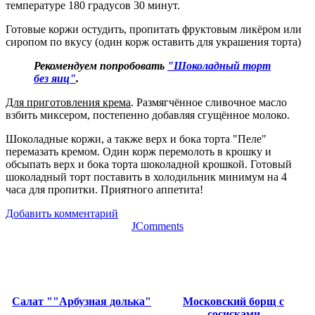
температуре 180 градусов 30 минут.
Готовые коржи остудить, пропитать фруктовым ликёром или
сиропом по вкусу (один корж оставить для украшения торта)
Рекомендуем попробовать
"Шоколадный торт
без яиц"
.
Для приготовления крема
. Размягчённое сливочное масло
взбить миксером, постепенно добавляя сгущённое молоко.
Шоколадные коржи, а также верх и бока торта "Пеле"
перемазать кремом. Один корж перемолоть в крошку и
обсыпать верх и бока торта шоколадной крошкой. Готовый
шоколадный торт поставить в холодильник минимум на 4
часа для пропитки. Приятного аппетита!
Добавить комментарий
JComments
Салат ""Арбузная долька"
Московский борщ с
сосисками