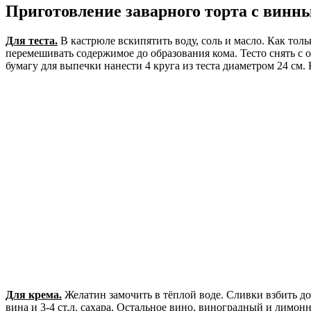
Приготовление заварного торта с винн
Для теста.
В кастрюле вскипятить воду, соль и масло. Как толь
перемешивать содержимое до образования кома. Тесто снять с о
бумагу для выпечки нанести 4 круга из теста диаметром 24 см.
Для крема.
Желатин замочить в тёплой воде. Сливки взбить до
вина и 3-4 ст.л. сахара. Остальное вино, виноградный и лимон