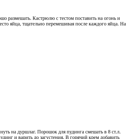
рошо размешать. Кастрюлю с тестом поставить на огонь и
тесто яйца, тщательно перемешивая после каждого яйца. На
уть на дуршлаг. Порошок для пудинга смешать в 8 ст.л.
удинг и варить до загустения. В горячий крем добавить