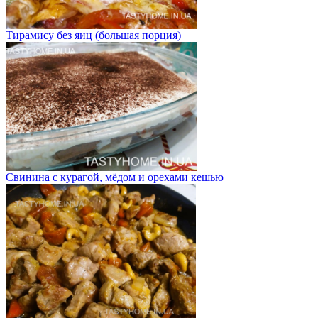
Тирамису без яиц (большая порция)
Свинина с курагой, мёдом и орехами кешью