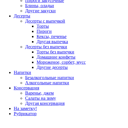
Пироги закусочные
Блины, оладьи
Другие закуски
Десерты
Десерты с выпечкой
Торты
Пироги
Кексы, печенье
Другая выпечка
Десерты без выпечки
Торты без выпечки
Домашние конфеты
Мороженое, сорбет, мусс
Другие десерты
Напитки
Безалкогольные напитки
Алкогольные напитки
Консервация
Варенье, джем
Салаты на зиму
Другая консервация
На заметку!
Рубрикатор