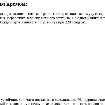
ым кремом
:
ко вода закипит, снять кастрюлю с огня, всыпать всю муку и хо
гня, переложить в миску, немного остудить. По одному вбить в 
 Каждый круг выпекать по 25 минут при 220 градусах.
 устойчивых пиков и поставить в холодильник. Мандарины откин
ный сок, лимонную цедру и сахар довести до кипения, добавить п