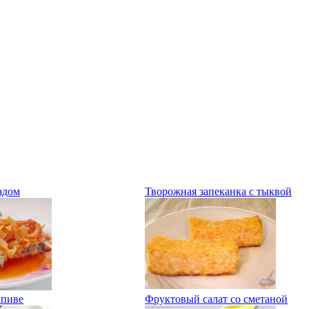
адом
Творожная запеканка с тыквой
 пиве
Фруктовый салат со сметаной