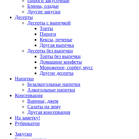
Пироги закусочные
Блины, оладьи
Другие закуски
Десерты
Десерты с выпечкой
Торты
Пироги
Кексы, печенье
Другая выпечка
Десерты без выпечки
Торты без выпечки
Домашние конфеты
Мороженое, сорбет, мусс
Другие десерты
Напитки
Безалкогольные напитки
Алкогольные напитки
Консервация
Варенье, джем
Салаты на зиму
Другая консервация
На заметку!
Рубрикатор
Закуски