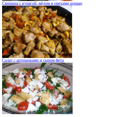
Свинина с курагой, мёдом и орехами кешью
Салат с артишоками и сыром фета