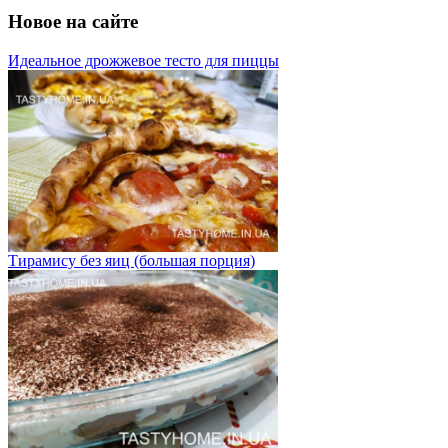
Новое на сайте
Идеальное дрожжевое тесто для пиццы
Тирамису без яиц (большая порция)