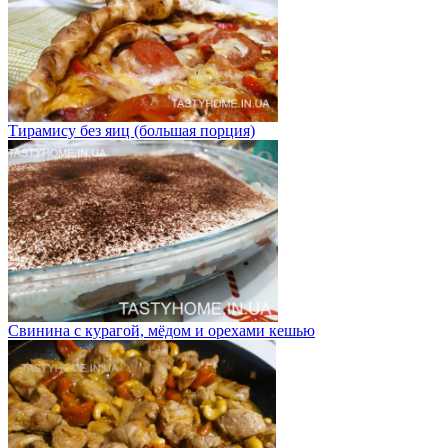
Тирамису без яиц (большая порция)
Свинина с курагой, мёдом и орехами кешью