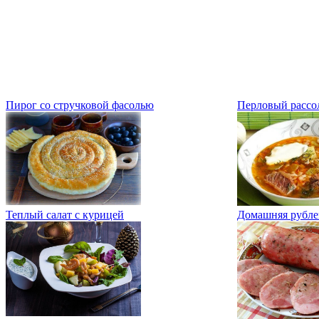
Пирог со стручковой фасолью
Перловый рассо
Теплый салат с курицей
Домашняя рубле