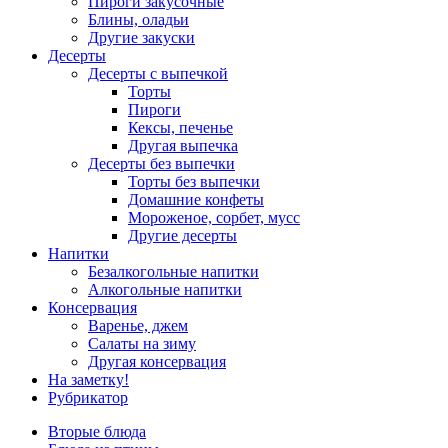
Пироги закусочные
Блины, оладьи
Другие закуски
Десерты
Десерты с выпечкой
Торты
Пироги
Кексы, печенье
Другая выпечка
Десерты без выпечки
Торты без выпечки
Домашние конфеты
Мороженое, сорбет, мусс
Другие десерты
Напитки
Безалкогольные напитки
Алкогольные напитки
Консервация
Варенье, джем
Салаты на зиму
Другая консервация
На заметку!
Рубрикатор
Вторые блюда