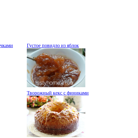
очками
Густое повидло из яблок
Творожный кекс с финиками