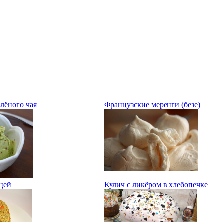
лёного чая
Французские меренги (безе)
цей
Кулич с ликёром в хлебопечке