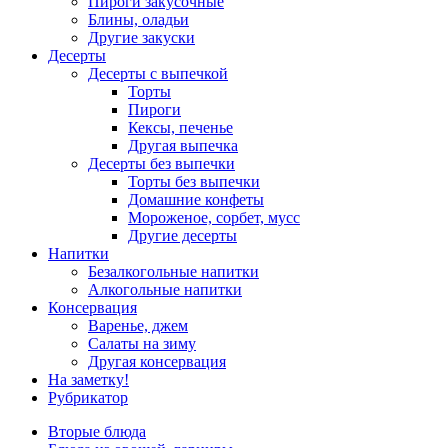
Пироги закусочные
Блины, оладьи
Другие закуски
Десерты
Десерты с выпечкой
Торты
Пироги
Кексы, печенье
Другая выпечка
Десерты без выпечки
Торты без выпечки
Домашние конфеты
Мороженое, сорбет, мусс
Другие десерты
Напитки
Безалкогольные напитки
Алкогольные напитки
Консервация
Варенье, джем
Салаты на зиму
Другая консервация
На заметку!
Рубрикатор
Вторые блюда