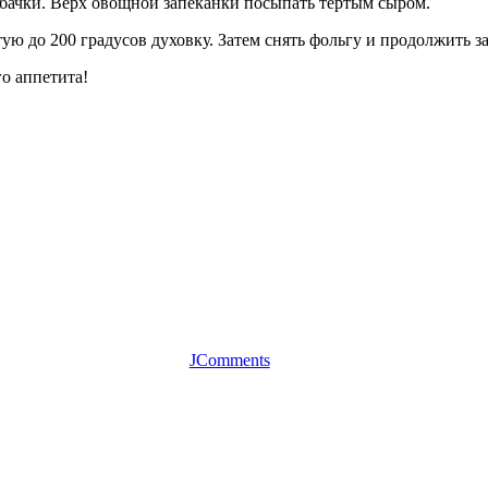
кабачки. Верх овощной запеканки посыпать тёртым сыром.
ую до 200 градусов духовку. Затем снять фольгу и продолжить за
го аппетита!
JComments