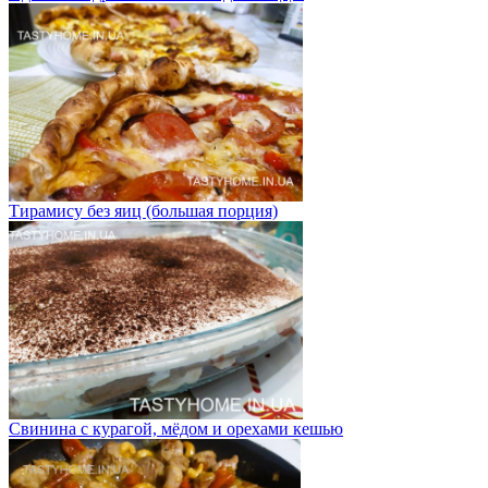
Тирамису без яиц (большая порция)
Свинина с курагой, мёдом и орехами кешью