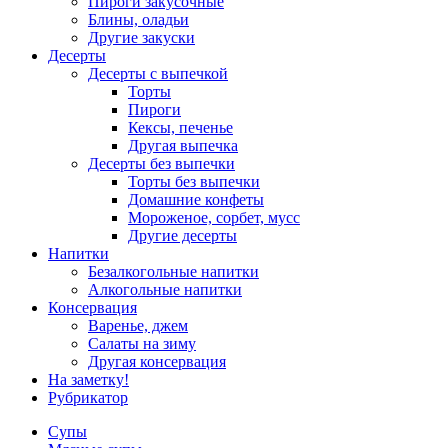
Пироги закусочные
Блины, оладьи
Другие закуски
Десерты
Десерты с выпечкой
Торты
Пироги
Кексы, печенье
Другая выпечка
Десерты без выпечки
Торты без выпечки
Домашние конфеты
Мороженое, сорбет, мусс
Другие десерты
Напитки
Безалкогольные напитки
Алкогольные напитки
Консервация
Варенье, джем
Салаты на зиму
Другая консервация
На заметку!
Рубрикатор
Супы