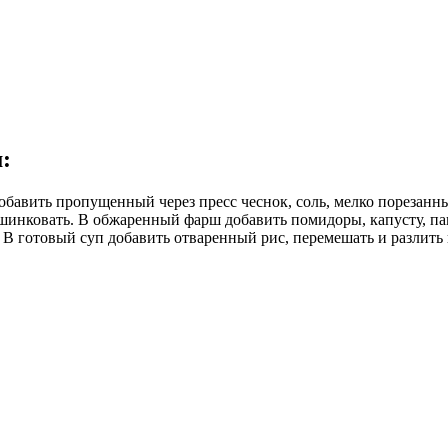
м
:
обавить пропущенный через пресс чеснок, соль, мелко порезанн
ашинковать. В обжаренный фарш добавить помидоры, капусту, па
. В готовый суп добавить отваренный рис, перемешать и разлить