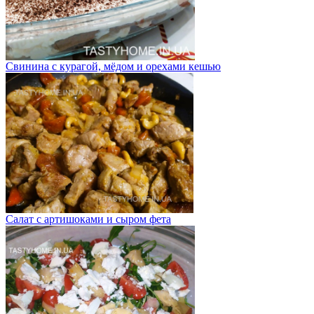
Свинина с курагой, мёдом и орехами кешью
Салат с артишоками и сыром фета