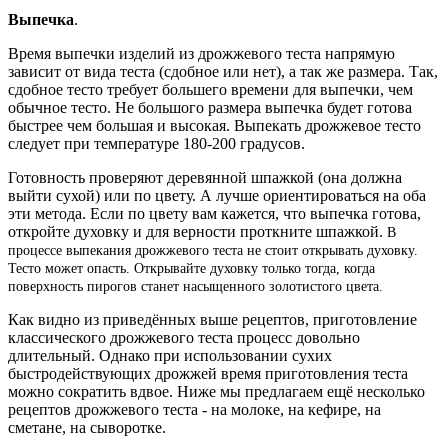
Выпечка
.
Время выпечки изделий из дрожжевого теста напрямую
зависит от вида теста (сдобное или нет), а так же размера. Так,
сдобное тесто требует большего времени для выпечки, чем
обычное тесто. Не большого размера выпечка будет готова
быстрее чем большая и высокая. Выпекать дрожжевое тесто
следует при температуре 180-200 градусов.
Готовность проверяют деревянной шпажкой (она должна
выйти сухой) или по цвету. А лучше ориентироваться на оба
эти метода. Если по цвету вам кажется, что выпечка готова,
откройте духовку и для верности проткните шпажкой.
В
процессе выпекания дрожжевого теста не стоит открывать духовку.
Тесто может опасть. Открывайте духовку только тогда, когда
поверхность пирогов станет насыщенного золотистого цвета.
Как видно из приведённых выше рецептов, приготовление
классического дрожжевого теста процесс довольно
длительный. Однако при использовании сухих
быстродействующих дрожжей время приготовления теста
можно сократить вдвое. Ниже мы предлагаем ещё несколько
рецептов дрожжевого теста - на молоке, на кефире, на
сметане, на сыворотке.