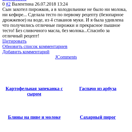
0
#2
Валентина
26.07.2018 13:24
Сын захотел пирожков, а в холодильнике не было ни молока,
ни кефире... Сделала тесто по первому рецепту (безопарное
дрожжевое) на воде, из 4 стаканов муки. И я была удивлена
что получились отличные пирожки и прекрасное пышное
тесто! Без сливочного масла, без молока...Спасиб
о за
отличный рецепт!
Цитировать
Обновить список комментариев
Добавить комментарий
JComments
Картофельная запеканка с
Гаспачо из арбуза
сыром
Блины на пиве и молоке
Сахарный пирог