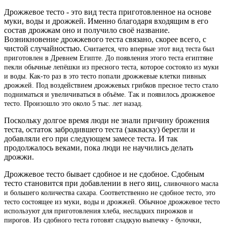
Дрожжевое тесто - это вид теста приготовленное на основе
муки, воды и дрожжей. Именно благодаря входящим в его
состав дрожжам оно и получило своё название.
Возникновение дрожжевого теста связано, скорее всего, с
чистой случайностью.
Считается, что впервые этот вид теста был
приготовлен в Древнем Египте.
До появления этого теста египтяне
пекли обычные лепёшки из пресного теста, которое состояло из муки
и воды. Как-то раз в это тесто попали дрожжевые клетки пивных
дрожжей. Под воздействием дрожжевых грибков пресное тесто стало
подниматься и увеличиваться в объёме. Так и появилось дрожжевое
тесто. Произошло это около 5 тыс. лет назад.
Поскольку долгое время люди не знали причину брожения
теста, остаток забродившего теста (закваску) берегли и
добавляли его при следующем замесе теста. И так
продолжалось веками, пока люди не научились делать
дрожжи.
Дрожжевое тесто бывает сдобное и не сдобное. Сдобным
тесто становится при добавлении в него яиц,
сливочного масла
и
большего количества сахара. Соответственно не сдобное тесто, это
тесто состоящее из муки, воды и дрожжей. Обычное дрожжевое тесто
используют для приготовления хлеба, несладких пирожков и
пирогов.
Из сдобного теста готовят сладкую выпечку - булочки,