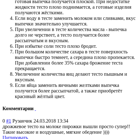
готовая выпечка получается плоской. При недостатке
жидкости тесто плохо поднимается, а готовые изделия
получаются жёсткими.
Если воду в тесте заменить молоком или сливками, вкус
выпечки значительно улучшается.
При увеличении в тесте количества масла - выпечка
долго не черствеет, а тесто получается более
рассыпчатым и вкусным.
При избытке соли тесто плохо бродит.
При большом количестве сахара в тесте поверхность
выпечки быстро темнеет, а середина плохо пропекается.
При добавлении более 35% сахара брожение теста
прекращается.
Увеличение количества яиц делают тесто пышным и
вкусным.
Если яйца заменить яичными желтками выпечка
получится более рассыпчатой, а также приобретёт
красивый жёлтый цвет.
Комментарии
0
#1
Рузанчик
24.03.2018 13:34
дрожжевое тесто на молоке пирожки вышли просто супер!!
Такие высокие и воздушные, мягкие обедение ))))
Цитировать