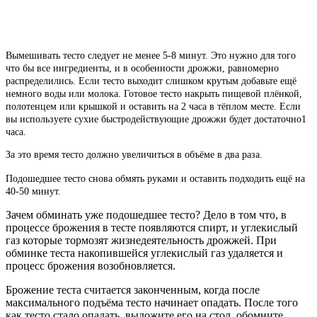
Вымешивать тесто следует не менее 5-8 минут. Это нужно для того
что бы все ингредиенты, и в особенности дрожжи, равномерно
распределились.
Если тесто выходит слишком крутым добавьте ещё
немного воды или молока. Готовое тесто накрыть пищевой плёнкой,
полотенцем или крышкой и оставить на 2 часа в тёплом месте. Если
вы используете сухие быстродействующие дрожжи будет достаточно
1
часа.
За это время тесто должно увеличиться в объёме в два раза.
Подошедшее тесто снова обмять руками и оставить подходить ещё на
40-50 минут.
Зачем обминать уже подошедшее тесто? Дело в том что, в
процессе брожения в тесте появляются спирт, и углекислый
газ которые тормозят жизнедеятельность дрожжей. При
обминке теста накопившейся углекислый газ удаляется и
процесс брожения возобновляется.
Брожение теста считается законченным, когда после
максимального подъёма тесто начинает опадать. После того
как тесто стало опадать, выложите его на стол, обомните