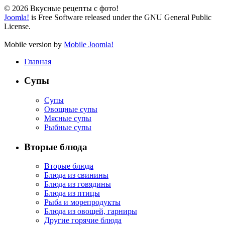
© 2026 Вкусные рецепты с фото!
Joomla!
is Free Software released under the GNU General Public
License.
Mobile version by
Mobile Joomla!
Главная
Супы
Супы
Овощные супы
Мясные супы
Рыбные супы
Вторые блюда
Вторые блюда
Блюда из свинины
Блюда из говядины
Блюда из птицы
Рыба и морепродукты
Блюда из овощей, гарниры
Другие горячие блюда