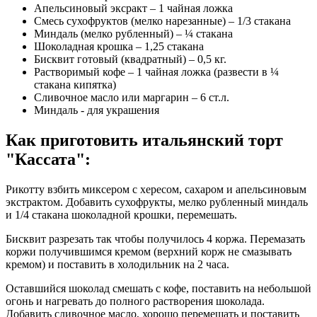
Апельсиновый эксракт – 1 чайная ложка
Смесь сухофруктов (мелко нарезанные) – 1/3 стакана
Миндаль (мелко рубленный) – ¼ стакана
Шоколадная крошка – 1,25 стакана
Бисквит готовый (квадратный) – 0,5 кг.
Растворимый кофе – 1 чайная ложка (развести в ¼
стакана кипятка)
Сливочное масло или маргарин – 6 ст.л.
Миндаль - для украшения
Как приготовить итальянский торт
"Кассата"
:
Рикотту взбить миксером с хересом, сахаром и апельсиновым
экстрактом. Добавить сухофрукты, мелко рубленный миндаль
и 1/4 стакана шоколадной крошки, перемешать.
Бисквит разрезать так чтобы получилось 4 коржа. Перемазать
коржи получившимся кремом (верхний корж не смазывать
кремом) и поставить в холодильник на 2 часа.
Оставшийся шоколад смешать с кофе, поставить на небольшой
огонь и нагревать до полного растворения шоколада.
Добавить сливочное масло, хорошо перемешать и поставить