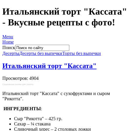
Итальянский торт "Кассата"
- Вкусные рецепты с фото!
Menu
Home
Поиск
Десерты
Десерты без выпечки
Торты без выпечки
Итальянский торт "Кассата"
Просмотров: 4904
Социальные кнопки для Joomla
Итальянский торт "Кассата" с сухофруктами и сыром
"Рикотта".
ИНГРЕДИЕНТЫ
:
Сыр "Рикотта" – 425 гр.
Сахар – ¼ стакана
Сливочный херес – 2 столовых ложки