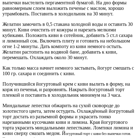
выпечки выстелить пергаментной бумагой. На дно формы
равномерным слоем выложить печенье с маслом, хорошо
утрамбовать. Поставить в холодильник на 30 минут.
Желатин замочить в 0,5 стакана холодной воды и оставить 30
минут. Киви очистить от кожуры и нарезать мелкими
кубиками. Положить киви в сотейник, добавить 5 ст.л сахара
и лимонный сок. Включить плиту и готовить на небольшом
огне 1-2 минуты. Дать компоту из киви немного остыть.
Желатин растопить на водяной бане, добавить к киви,
перемешать. Охлаждать около 30 минут.
Как только масса начнет немного застывать, йогурт смешать с
100 гр. сахара и соединить с киви.
Получившийся йогуртовый крем с киви вылить в форму, на
корж из печенья, и разровнять. Накрыть йогуртовый торт
пленкой и поставить в холодильник минимум на 3 часа.
Миндальные лепестки обжарить на сухой сковороде до
золотистого цвета, затем остудить. Охлаждённый йогрутовый
торт достать из разъемной формы и украсить тонко
нарезанными кусочками киви и лимона. Края йогуртового
торта украсить миндальными лепестками. Ломтики лимона и
киви сверху смазать медом. Й
огуртовый торт с киви без выпечки готов.