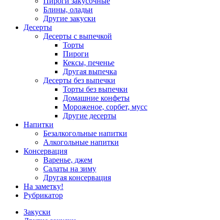
Пироги закусочные
Блины, оладьи
Другие закуски
Десерты
Десерты с выпечкой
Торты
Пироги
Кексы, печенье
Другая выпечка
Десерты без выпечки
Торты без выпечки
Домашние конфеты
Мороженое, сорбет, мусс
Другие десерты
Напитки
Безалкогольные напитки
Алкогольные напитки
Консервация
Варенье, джем
Салаты на зиму
Другая консервация
На заметку!
Рубрикатор
Закуски