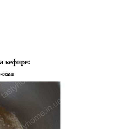
а кефире:
ожжами.