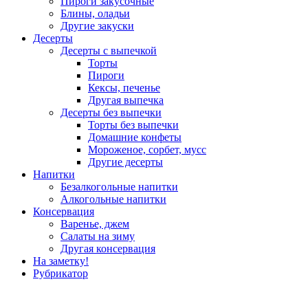
Пироги закусочные
Блины, оладьи
Другие закуски
Десерты
Десерты с выпечкой
Торты
Пироги
Кексы, печенье
Другая выпечка
Десерты без выпечки
Торты без выпечки
Домашние конфеты
Мороженое, сорбет, мусс
Другие десерты
Напитки
Безалкогольные напитки
Алкогольные напитки
Консервация
Варенье, джем
Салаты на зиму
Другая консервация
На заметку!
Рубрикатор