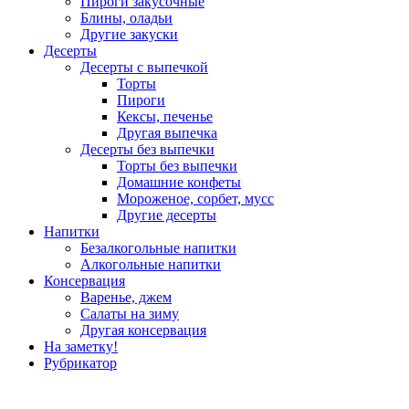
Пироги закусочные
Блины, оладьи
Другие закуски
Десерты
Десерты с выпечкой
Торты
Пироги
Кексы, печенье
Другая выпечка
Десерты без выпечки
Торты без выпечки
Домашние конфеты
Мороженое, сорбет, мусс
Другие десерты
Напитки
Безалкогольные напитки
Алкогольные напитки
Консервация
Варенье, джем
Салаты на зиму
Другая консервация
На заметку!
Рубрикатор