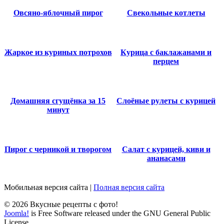
Овсяно-яблочный пирог
Свекольные котлеты
Жаркое из куриных потрохов
Курица с баклажанами и
перцем
Домашняя сгущёнка за 15
Слоёные рулеты с курицей
минут
Пирог с черникой и творогом
Салат с курицей, киви и
ананасами
Мобильная версия сайта
|
Полная версия сайта
© 2026 Вкусные рецепты с фото!
Joomla!
is Free Software released under the GNU General Public
License.