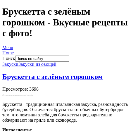
Брускетта с зелёным
горошком - Вкусные рецепты
с фото!
Menu
Home
Поиск
Закуски
Закуски из овощей
Брускетта с зелёным горошком
Просмотров: 3698
Социальные кнопки для Joomla
Брускетта - традиционная итальянская закуска, разновидность
бутербродов. Отличается брускетта от обычных бутербродов
тем, что ломтики хлеба для брускетты предварительно
обжаривают на гриле или сковороде.
Ингредиенты
: