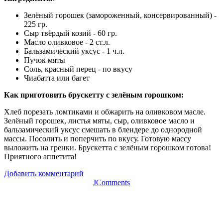
Зелёный горошек (замороженный, консервированный) -
225 гр.
Сыр твёрдый козий - 60 гр.
Масло оливковое - 2 ст.л.
Бальзамический уксус - 1 ч.л.
Пучок мяты
Соль, красный перец - по вкусу
Чиабатта или багет
Как приготовить брускетту с зелёным горошком:
Хлеб порезать ломтиками и обжарить на оливковом масле.
Зелёный горошек, листья мяты, сыр, оливковое масло и
бальзамический уксус смешать в блендере до однородной
массы. Посолить и поперчить по вкусу. Готовую массу
выложить на гренки. Брускетта с зелёным горошком готова!
Приятного аппетита!
Добавить комментарий
JComments