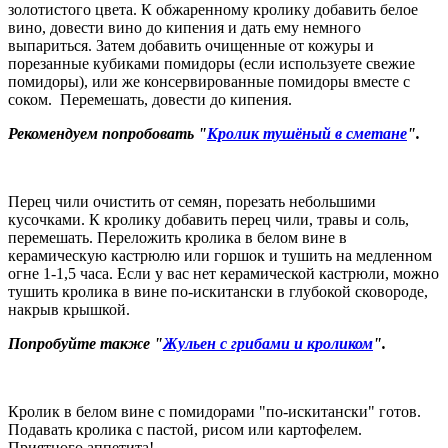
золотистого цвета. К обжаренному кролику добавить белое
вино, довести вино до кипения и дать ему немного
выпариться. Затем добавить очищенные от кожуры и
порезанные кубиками помидоры (если используете свежие
помидоры), или же консервированные помидоры вместе с
соком. Перемешать, довести до кипения.
Рекомендуем попробовать "
Кролик тушёный в сметане
".
Перец чили очистить от семян, порезать небольшими
кусочками. К кролику добавить перец чили, травы и соль,
перемешать. Переложить кролика в белом вине в
керамическую кастрюлю или горшок и тушить на медленном
огне 1-1,5 часа. Если у вас нет керамической кастрюли, можно
тушить кролика в вине по-искитански в глубокой сковороде,
накрыв крышкой.
Попробуйте также "
Жульен с грибами и кроликом
".
Кролик в белом вине с помидорами "по-искитански" готов.
Подавать кролика с пастой, рисом или картофелем.
Приятного аппетита!