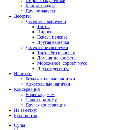
Пироги закусочные
Блины, оладьи
Другие закуски
Десерты
Десерты с выпечкой
Торты
Пироги
Кексы, печенье
Другая выпечка
Десерты без выпечки
Торты без выпечки
Домашние конфеты
Мороженое, сорбет, мусс
Другие десерты
Напитки
Безалкогольные напитки
Алкогольные напитки
Консервация
Варенье, джем
Салаты на зиму
Другая консервация
На заметку!
Рубрикатор
Супы