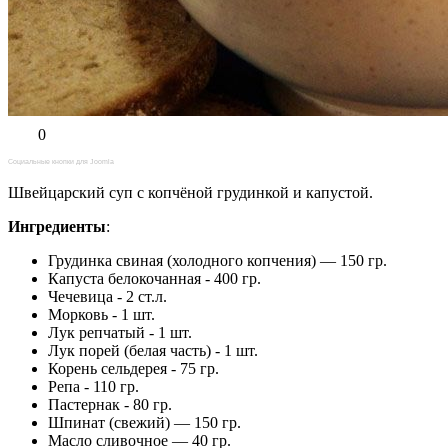
0
Социальные кнопки для Joomla
Швейцарский суп с копчёной грудинкой и капустой.
Ингредиенты
:
Грудинка свиная (холодного копчения) — 150 гр.
Капуста белокочанная - 400 гр.
Чечевица - 2 ст.л.
Морковь - 1 шт.
Лук репчатый - 1 шт.
Лук порей (белая часть) - 1 шт.
Корень сельдерея - 75 гр.
Репа - 110 гр.
Пастернак - 80 гр.
Шпинат (свежий) — 150 гр.
Масло сливочное — 40 гр.