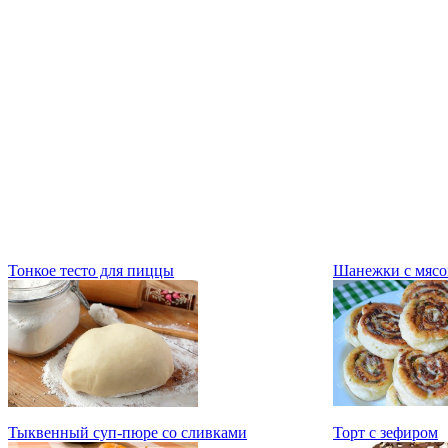
Тонкое тесто для пиццы
Шанежки с мяс
Тыквенный суп-пюре со сливками
Торт с зефиром