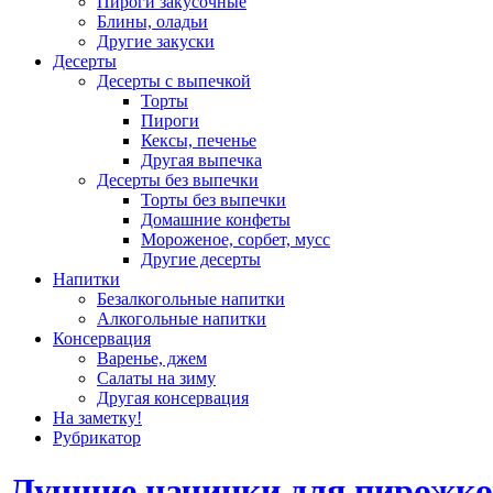
Пироги закусочные
Блины, оладьи
Другие закуски
Десерты
Десерты с выпечкой
Торты
Пироги
Кексы, печенье
Другая выпечка
Десерты без выпечки
Торты без выпечки
Домашние конфеты
Мороженое, сорбет, мусс
Другие десерты
Напитки
Безалкогольные напитки
Алкогольные напитки
Консервация
Варенье, джем
Салаты на зиму
Другая консервация
На заметку!
Рубрикатор
Лучшие начинки для пирожко