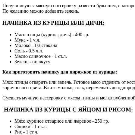
Получившуюся мясную пассеровку развести бульоном, в которо
По желанию можно добавить зелень.
НАЧИНКА ИЗ КУРИЦЫ ИЛИ ДИЧИ:
Мясо птицы (курица, дичь) - 400 гр.
Мука - 1 ч.л.
Молоко - 1/3 стакана
Соль - 0,5 ч.л.
Масло сливочное - 1 ст.л.
Зелень - по вкусу
Как приготовить начинку для пирожков из курицы
:
Мясо птицы отварить или запечь. Готовое мясо отделить от кос
коричневого цвета. Влить молоко, соль, перемешать до однород
Смешать мучную пассеровку с мясом птицы и мелко рубленной
НАЧИНКА ИЗ КУРИЦЫ С ЯЙЦОМ И РИСОМ:
Мясо куриное отварное или жареное - 250 гр.
Сливки - 1 ст.л.
Рис - 1 ст.л.