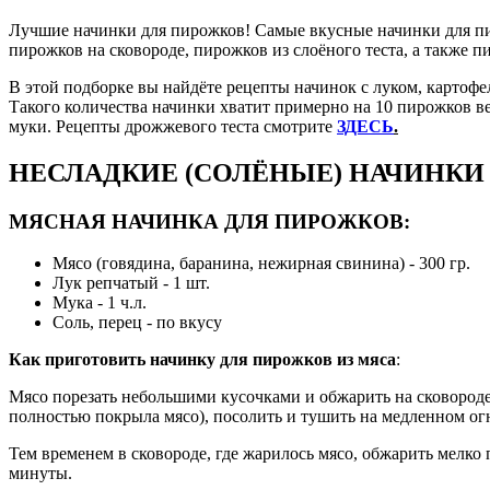
Лучшие начинки для пирожков! Самые вкусные начинки для пир
пирожков на сковороде, пирожков из слоёного теста, а также 
В этой подборке вы найдёте рецепты начинок с луком, картофел
Такого количества начинки хватит примерно на 10 пирожков ве
муки. Рецепты дрожжевого теста смотрите
ЗДЕСЬ
.
НЕСЛАДКИЕ (СОЛЁНЫЕ) НАЧИНКИ
МЯСНАЯ НАЧИНКА ДЛЯ ПИРОЖКОВ:
Мясо (говядина, баранина, нежирная свинина) - 300 гр.
Лук репчатый - 1 шт.
Мука - 1 ч.л.
Соль, перец - по вкусу
Как приготовить начинку для пирожков из мяса
:
Мясо порезать небольшими кусочками и обжарить на сковороде 
полностью покрыла мясо), посолить и тушить на медленном ог
Тем временем в сковороде, где жарилось мясо, обжарить мелко 
минуты.