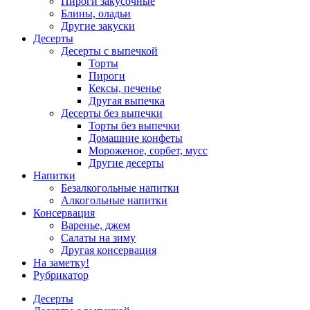
Пироги закусочные
Блины, оладьи
Другие закуски
Десерты
Десерты с выпечкой
Торты
Пироги
Кексы, печенье
Другая выпечка
Десерты без выпечки
Торты без выпечки
Домашние конфеты
Мороженое, сорбет, мусс
Другие десерты
Напитки
Безалкогольные напитки
Алкогольные напитки
Консервация
Варенье, джем
Салаты на зиму
Другая консервация
На заметку!
Рубрикатор
Десерты