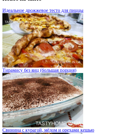
Идеальное дрожжевое тесто для пиццы
Тирамису без яиц (большая порция)
Свинина с курагой, мёдом и орехами кешью