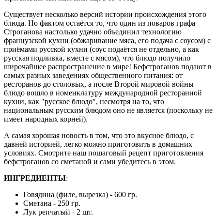
Существует несколько версий истории происхождения этого
блюда. Но фактом остаётся то, что один из поваров графа
Строганова настолько удачно объединил технологию
французской кухни (обжаривание мяса, его подача с соусом) с
приёмами русской кухни (соус подаётся не отдельно, а как
русская подливка, вместе с мясом), что блюдо получило
широчайшее распространение в мире! Бефстроганов подают в
самых разных заведениях общественного питания: от
ресторанов до столовых, а после Второй мировой войны
блюдо вошло в номенклатуру международной ресторанной
кухни, как "русское блюдо", несмотря на то, что
национальным русским блюдом оно не является (поскольку не
имеет народных корней).
А самая хорошая новость в том, что это вкусное блюдо, с
давней историей, легко можно приготовить в домашних
условиях. Смотрите наш пошаговый рецепт приготовления
бефстроганов со сметаной и сами убедитесь в этом.
ИНГРЕДИЕНТЫ
:
Говядина (филе, вырезка) - 600 гр.
Сметана - 250 гр.
Лук репчатый - 2 шт.