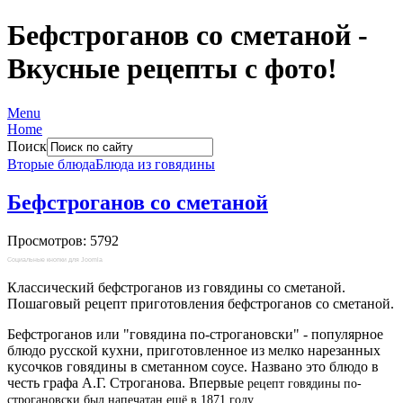
Бефстроганов со сметаной -
Вкусные рецепты с фото!
Menu
Home
Поиск
Вторые блюда
Блюда из говядины
Бефстроганов со сметаной
Просмотров: 5792
Социальные кнопки для Joomla
Классический бефстроганов из говядины со сметаной.
Пошаговый рецепт приготовления бефстроганов со сметаной.
Бефстроганов или "говядина по-строгановски" - популярное
блюдо русской кухни, приготовленное из мелко нарезанных
кусочков говядины в сметанном соусе. Названо это блюдо в
честь графа А.Г. Строганова. Впервые
рецепт говядины по-
строгановски был напечатан ещё в 1871 году.