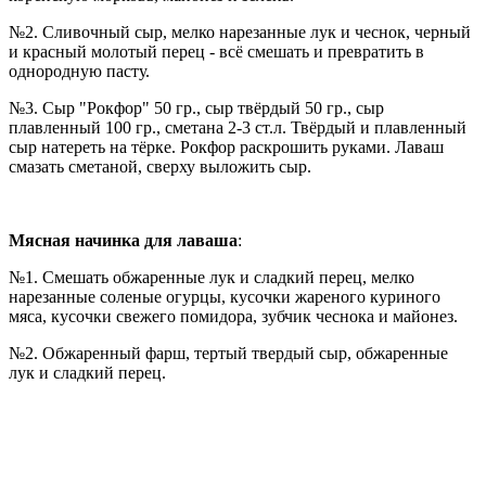
№2. Сливочный сыр, мелко нарезанные лук и чеснок, черный
и красный молотый перец - всё смешать и превратить в
однородную пасту.
№3. Сыр "Рокфор" 50 гр., сыр твёрдый 50 гр., сыр
плавленный 100 гр., сметана 2-3 ст.л. Твёрдый и плавленный
сыр натереть на тёрке. Рокфор раскрошить руками. Лаваш
смазать сметаной, сверху выложить сыр.
Мясная начинка для лаваша
:
№1. Смешать обжаренные лук и сладкий перец, мелко
нарезанные соленые огурцы, кусочки жареного куриного
мяса, кусочки свежего помидора, зубчик чеснока и майонез.
№2. Обжаренный фарш, тертый твердый сыр, обжаренные
лук и сладкий перец.