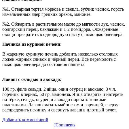
№1. Отварная тертая морковь и свекла, зубчик чеснок, горсть
измельченных ядер грецких орехов, майонез.
№2. Обжарить в растительном масле до мягкости лук, чеснок,
болгарский перец, баклажан и 1-2 помидора. Обжаренные
овощи превратить в однородную пасту с помощью блендера.
Начинка из куриной печени
:
В жареную куриную печень добавить несколько столовых
ложек жирных сливок и чёрный перец. Всё перемолоть с
помощью блендера до состояния паштета.
Лаваш с сельдью и авокадо
:
100 гр. филе сельди, 2 яйца, один огурец и авокадо, 3 ч.л.
горчицы в зёрнах, 50 гр. майонеза. Яйца отварить и натереть
на тёрке, сельдь, огурец и авокадо порезать тонкими
пластинами. Лаваш смазать майонезом и горчицей, сверху
распределить начинку и свернуть лаваш в плотный рулет.
Добавить комментарий
JComments