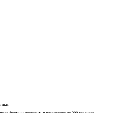
тики.
ную форму и поставить в разогретую до 200 градусов