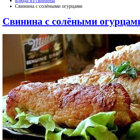
Блюда из свинины
Свинина с солёными огурцами
Свинина с солёными огурцам