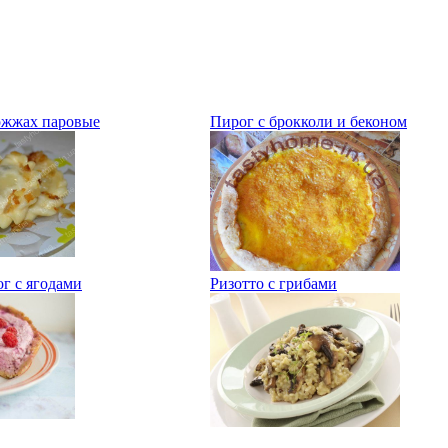
ожжах паровые
Пирог с брокколи и беконом
г с ягодами
Ризотто с грибами