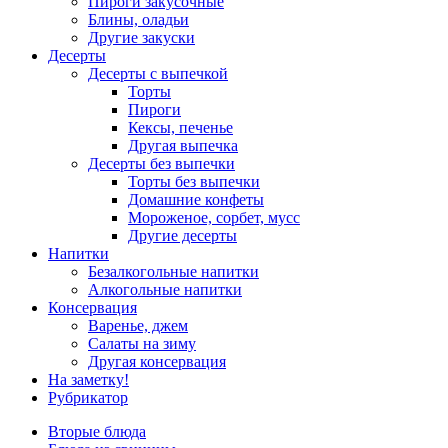
Пироги закусочные
Блины, оладьи
Другие закуски
Десерты
Десерты с выпечкой
Торты
Пироги
Кексы, печенье
Другая выпечка
Десерты без выпечки
Торты без выпечки
Домашние конфеты
Мороженое, сорбет, мусс
Другие десерты
Напитки
Безалкогольные напитки
Алкогольные напитки
Консервация
Варенье, джем
Салаты на зиму
Другая консервация
На заметку!
Рубрикатор
Вторые блюда