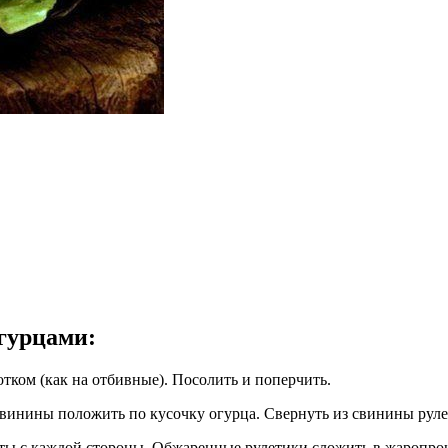
огурцами
:
тком (как на отбивные). Посолить и поперчить.
 свинины положить по кусочку огурца. Свернуть из свинины руле
ты с каждой стороны. Обжаренные рулетики сложить в жаропроч