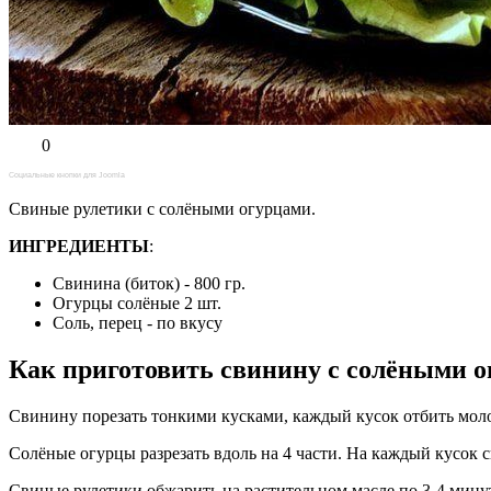
0
Социальные кнопки для Joomla
Свиные рулетики с солёными огурцами.
ИНГРЕДИЕНТЫ
:
Свинина (биток) - 800 гр.
Огурцы солёные 2 шт.
Соль, перец - по вкусу
Как приготовить свинину с солёными 
Свинину порезать тонкими кусками, каждый кусок отбить моло
Солёные огурцы разрезать вдоль на 4 части. На каждый кусок
Свиные рулетики обжарить на растительном масле по 3-4 мину