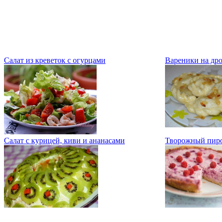
Салат из креветок с огурцами
Вареники на др
Салат с курицей, киви и ананасами
Творожный пиро