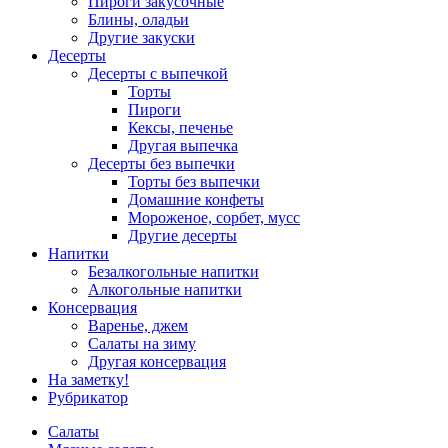
Пироги закусочные
Блины, оладьи
Другие закуски
Десерты
Десерты с выпечкой
Торты
Пироги
Кексы, печенье
Другая выпечка
Десерты без выпечки
Торты без выпечки
Домашние конфеты
Мороженое, сорбет, мусс
Другие десерты
Напитки
Безалкогольные напитки
Алкогольные напитки
Консервация
Варенье, джем
Салаты на зиму
Другая консервация
На заметку!
Рубрикатор
Салаты