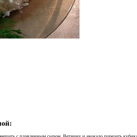
ной
:
смешать с плавленным сыром. Ветчину и авокадо порезать кубика