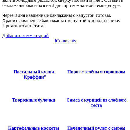
залить холодным рассолом, сверху поставить гнёт. Оставить
баклажаны кваситься на 3 дня при комнатной температуре.
Через 3 дня квашенные баклажаны с капустой готовы.
Хранить квашеные баклажаны с капустой в холодильнике.
Приятного аппетита!
Добавить комментарий
JComments
Пасхальный кулич
Пирог с зелёным горошком
"Краффин"
Творожные булочки
Самса с курицей из слоёного
теста
Картофельные крокеты
Печёночный рулет с сыром