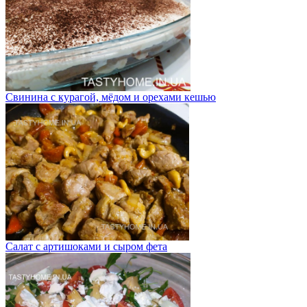
Свинина с курагой, мёдом и орехами кешью
Салат с артишоками и сыром фета