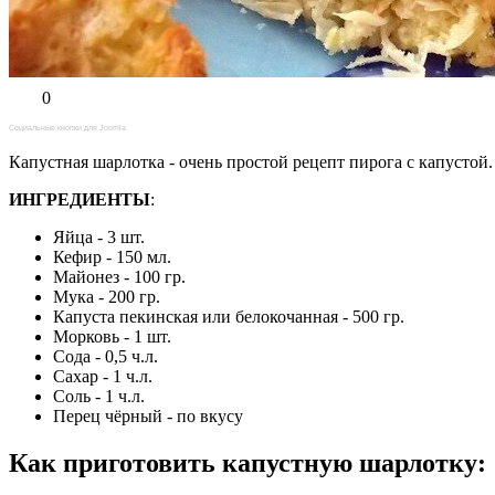
0
Социальные кнопки для Joomla
Капустная шарлотка - очень простой рецепт пирога с капусто
ИНГРЕДИЕНТЫ
:
Яйца - 3 шт.
Кефир - 150 мл.
Майонез - 100 гр.
Мука - 200 гр.
Капуста пекинская или белокочанная - 500 гр.
Морковь - 1 шт.
Сода - 0,5 ч.л.
Сахар - 1 ч.л.
Соль - 1 ч.л.
Перец чёрный - по вкусу
Как приготовить капустную шарлотку
: