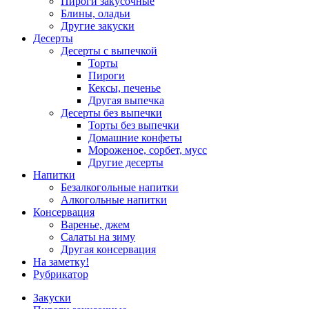
Пироги закусочные
Блины, оладьи
Другие закуски
Десерты
Десерты с выпечкой
Торты
Пироги
Кексы, печенье
Другая выпечка
Десерты без выпечки
Торты без выпечки
Домашние конфеты
Мороженое, сорбет, мусс
Другие десерты
Напитки
Безалкогольные напитки
Алкогольные напитки
Консервация
Варенье, джем
Салаты на зиму
Другая консервация
На заметку!
Рубрикатор
Закуски