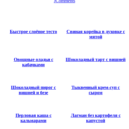
JComments
Быстрое слоёное тесто
Свиная корейка в духовке с
мятой
Овощные оладьи с
Шоколадный тарт с вишней
кабачками
Шоколадный пирог с
Тыквенный крем-суп с
вишней и безе
сыром
Перловая каша с
Лагман без картофеля с
кальмарами
капустой